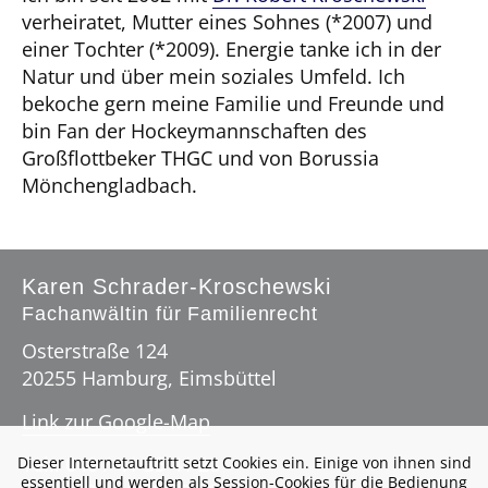
verheiratet, Mutter eines Sohnes (*2007) und
einer Tochter (*2009). Energie tanke ich in der
Natur und über mein soziales Umfeld. Ich
bekoche gern meine Familie und Freunde und
bin Fan der Hockeymannschaften des
Großflottbeker THGC und von Borussia
Mönchengladbach.
Karen Schrader-Kroschewski
Fachanwältin für Familienrecht
Osterstraße 124
20255 Hamburg, Eimsbüttel
Link zur Google-Map
Tel.: 040 / 41 35 41 28
Dieser Internetauftritt setzt Cookies ein. Einige von ihnen sind
essentiell und werden als Session-Cookies für die Bedienung