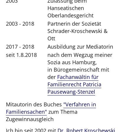
2003
Zulassung beim
Hanseatischen
Oberlandesgericht
2003 - 2018
Partnerin der Sozietät
Schrader-Kroschewski &
Ott
2017 - 2018
Ausbildung zur Mediatorin
seit 1.8.2018
nach dem Wegzug meiner
Sozia aus Hamburg,
in Bürogemeinschaft mit
der
Fachanwältin für
Familienrecht Patricia
Pausewang-Stenzel
Mitautorin des Buches
"Verfahren in
Familiensachen"
zum Thema
Zugewinnausgleich
Ich bin seit 2002 mit
Dr. Robert Kroschewski