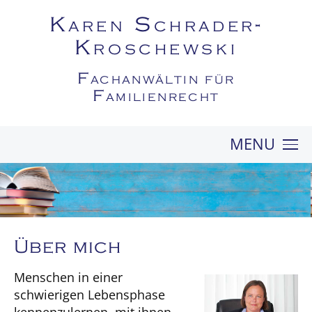
Karen Schrader-
Kroschewski
Fachanwältin für
Familienrecht
MENU
KANZLEI
FAMILIENRECHT
MEDIATION
PROFIL
Über mich
KONTAKT
Menschen in einer
schwierigen Lebensphase
kennenzulernen, mit ihnen