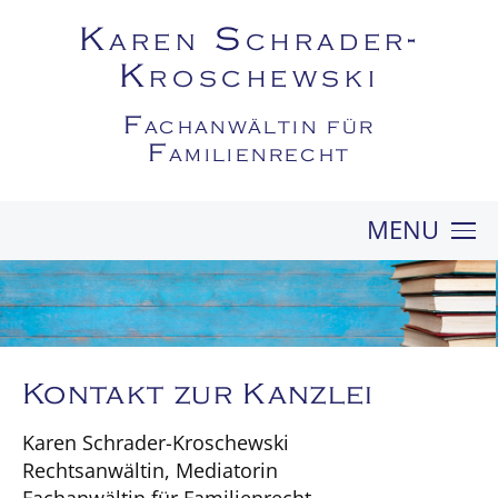
Karen Schrader-
Kroschewski
Fachanwältin für
Familienrecht
MENU
KANZLEI
FAMILIENRECHT
MEDIATION
PROFIL
Kontakt zur Kanzlei
KONTAKT
Karen Schrader-Kroschewski
Rechtsanwältin, Mediatorin
Fachanwältin für Familienrecht