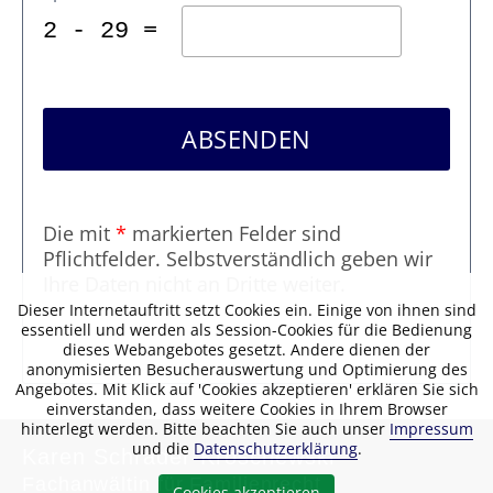
2 - 29 =
ABSENDEN
Die mit
*
markierten Felder sind
Pflichtfelder. Selbstverständlich geben wir
Ihre Daten nicht an Dritte weiter.
Dieser Internetauftritt setzt Cookies ein. Einige von ihnen sind
essentiell und werden als Session-Cookies für die Bedienung
dieses Webangebotes gesetzt. Andere dienen der
anonymisierten Besucherauswertung und Optimierung des
Angebotes. Mit Klick auf 'Cookies akzeptieren' erklären Sie sich
einverstanden, dass weitere Cookies in Ihrem Browser
hinterlegt werden. Bitte beachten Sie auch unser
Impressum
und die
Datenschutzerklärung
.
Karen Schrader-Kroschewski
Fachanwältin für Familienrecht
Cookies akzeptieren